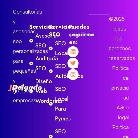
Consultorías
©2026 –
y
Servicios
Servicios
Puedes
Todos
asesorías
SEO
seguirme
Asesoría
los
seo
en:
SEO
SEO
derechos
personalizadas
Local
Auditoría
reservados
para
SEO Para
SEO
Política
pequeñas
Autónomos
de
y
Diseño
Javi
Delgado
privacid
SEO
grandes
Web
ad
Local
empresas.
Wordpress
Aviso
Para
legal
Pymes
Política
SEO
de