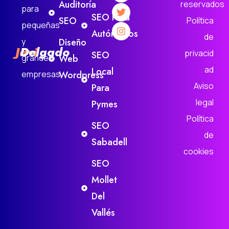
Auditoría
reservados
para
SEO Para
SEO
Política
pequeñas
Autónomos
de
y
Diseño
Javi
Delgado
privacid
SEO
grandes
Web
ad
Local
empresas.
Wordpress
Aviso
Para
legal
Pymes
Política
SEO
de
Sabadell
cookies
SEO
Mollet
Del
Vallés