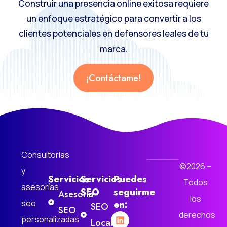
Construir una presencia online exitosa requiere
un enfoque estratégico para convertir a los
clientes potenciales en defensores leales de tu
marca.
¡Contáctame!
Consultorías
©2026 –
y
Servicios
Servicios
Puedes
Todos
asesorías
SEO
seguirme
Asesoría
los
seo
en:
SEO
SEO
derechos
personalizadas
Local